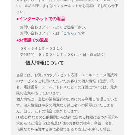
い。
返品の際、まずはインターネットかお電話にてお知らせ下
さい。
●インターネットでの返品
お問い合わせフォームよりご連絡下さい。
お問い合わせフォームは
「こちら」
です
●お電話での返品
０６－６４１５－０３１０
受付時間 ９：００～１７：００(土・日・祝日除く)
個人情報について
当店では、お買い物やプレゼント応募・メールニュース購読等
のサービスをご利用いただいたお客様の個人情報（住所、氏
名、電話番号、メールアドレスなど）の保護については、最大
限の注意を払っております。
個人情報は、当社の業務遂行のためにのみ利用し管理していま
す。個人情報は事前の同意なく第三者への開示はいたしませ
ん。但し、以下の場合は例外とします。
(1)官公庁などの公的機関から法律に定める権限に基づき開示を
求められた場合
(2)当店及び他のお客様の権利、利益、名誉、
信用などを保護する為に必要であると当店が判断した場合。