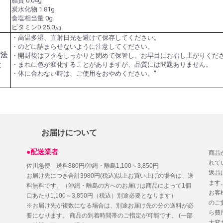
脂質 0.04g
炭水化物 1.81g
食塩相当量 0g
ビタミンD 25.0㎍
・高温多湿、直射日光を避けて保存してください。
・のどに詰まらせないように注意してください。
方法
・開封後はフタをしっかりと閉めて保管し、お早目にお召し上がりくだ
意
・まれに色が変化することがありますが、品質には問題ありません。
・体に合わない時は、ご使用をおやめください。"
お届けについて
●配送業者
商品
れて
佐川急便 送料880円/沖縄・離島1,100～3,850円
返品
お届け先につき合計3980円(税込)以上お買い上げの場合は、送
ます
料無料です。（沖縄・離島の方へのお届けは商品によって1個
お客
口あたり1,100～3,850円（税込）別途必要となります）
のご
※お届け先が複数になる場合は、別途お届け先の分の送料が必
ら費
要になります。
商品の到着時間帯のご指定が可能です。
(一部
大変