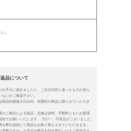
さい。
返品について
がお手元に届きましたら、ご注文内容と違ったものが送ら
いないかご確認下さい。
は商品到着後８日以内、未開封の商品に限らせていただき
。
様のご都合による返品・交換は送料、手数料ともにお客様
負担でお願いいたします。
万が一、不良品がございました
用を弊社負担にて商品をお取り替えさせていただきます。
お手数ですが、お手元の商品を代金着払いにてご返送下さ