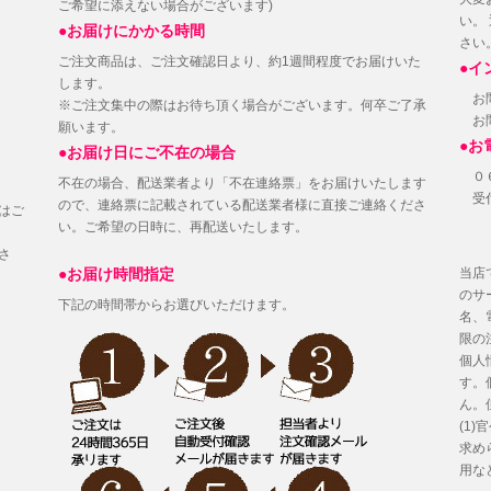
ご希望に添えない場合がございます)
い。
●お届けにかかる時間
さい
ご注文商品は、ご注文確認日より、約1週間程度でお届けいた
●イ
します。
お問
※ご注文集中の際はお待ち頂く場合がございます。何卒ご了承
お問
願います。
●お
●お届け日にご不在の場合
０６
不在の場合、配送業者より「不在連絡票」をお届けいたします
受付
ので、連絡票に記載されている配送業者様に直接ご連絡くださ
はご
い。ご希望の日時に、再配送いたします。
さ
●お届け時間指定
当店
のサ
下記の時間帯からお選びいただけます。
名、
限の
個人
す。
ん。
(1
求め
用な