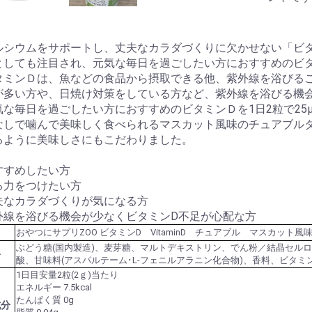
ルシウムをサポートし、丈夫なカラダづくりに欠かせない「ビ
としても注目され、元気な毎日を過ごしたい方におすすめのビ
タミンＤは、魚などの食品から摂取できる他、紫外線を浴びる
が多い方や、日焼け対策をしている方など、紫外線を浴びる機
気な毎日を過ごしたい方におすすめのビタミンＤを1日2粒で25
なしで噛んで美味しく食べられるマスカット風味のチュアブル
るように美味しさにもこだわりました。
すすめしたい方
る力をつけたい方
夫なカラダづくりが気になる方
外線を浴びる機会が少なくビタミンD不足が心配な方
名
おやつにサプリZOO ビタミンD VitaminD チュアブル マスカット風
ぶどう糖(国内製造)、麦芽糖、マルトデキストリン、でん粉／結晶セル
料
酸、甘味料(アスパルテーム･L-フェニルアラニン化合物)、香料、ビタミ
1日目安量2粒(2ｇ)当たり
エネルギー 7.5kcal
たんぱく質 0g
成分