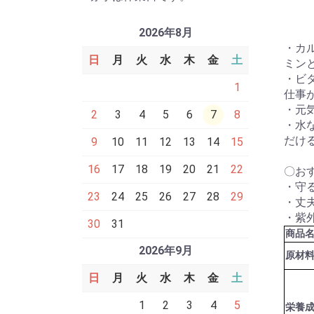
2026年8月
・カ
日
月
火
水
木
金
土
ミン
・ビ
1
仕事
・元
2
3
4
5
6
7
8
・水
だけ
9
10
11
12
13
14
15
16
17
18
19
20
21
22
〇お
・守
23
24
25
26
27
28
29
・丈
・紫
30
31
商品
2026年9月
原材
日
月
火
水
木
金
土
1
2
3
4
5
栄養