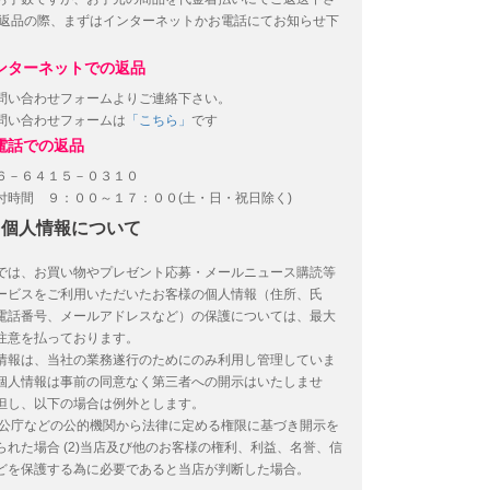
返品の際、まずはインターネットかお電話にてお知らせ下
。
ンターネットでの返品
い合わせフォームよりご連絡下さい。
い合わせフォームは
「こちら」
です
電話での返品
－６４１５－０３１０
時間 ９：００～１７：００(土・日・祝日除く)
個人情報について
では、お買い物やプレゼント応募・メールニュース購読等
ービスをご利用いただいたお客様の個人情報（住所、氏
電話番号、メールアドレスなど）の保護については、最大
注意を払っております。
情報は、当社の業務遂行のためにのみ利用し管理していま
個人情報は事前の同意なく第三者への開示はいたしませ
但し、以下の場合は例外とします。
)官公庁などの公的機関から法律に定める権限に基づき開示を
られた場合
(2)当店及び他のお客様の権利、利益、名誉、信
どを保護する為に必要であると当店が判断した場合。