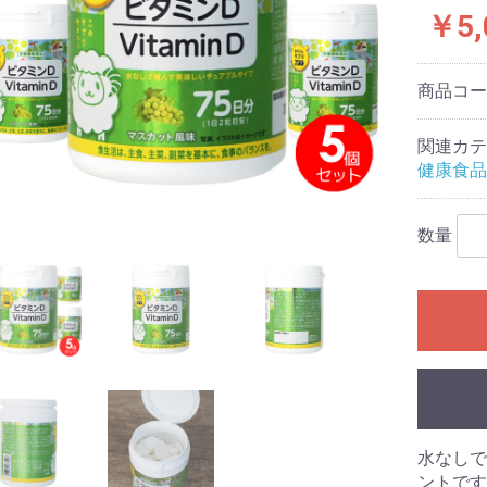
￥5,
商品コ
関連カテ
健康食品
数量
水なしで
ントです